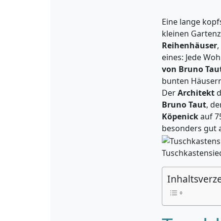
Eine lange kopf
kleinen Garten
Reihenhäuser
,
eines: Jede Woh
von Bruno Tau
bunten Häusern 
Der
Architekt
d
Bruno Taut
, d
Köpenick
auf 7
besonders gut 
Tuschkastensie
Inhaltsverz