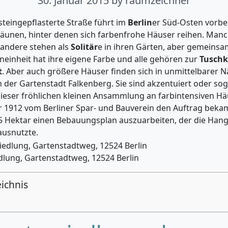
30. Januar 2015
by raumzeichner
steingepflasterte Straße führt im
Berlin
er Süd-Osten vorb
zäunen, hinter denen sich farbenfrohe Häuser reihen. Man
 andere stehen als
Solitär
e in ihren Gärten, aber gemeinsa
neinheit hat ihre eigene Farbe und alle gehören zur
Tuschk
t
. Aber auch größere Häuser finden sich in unmittelbarer N
der Gartenstadt Falkenberg. Sie sind akzentuiert oder so
ieser fröhlichen kleinen Ansammlung an farbintensiven Hä
er 1912 vom Berliner Spar- und Bauverein den Auftrag beka
5 Hektar einen Bebauungsplan auszuarbeiten, der die Hang
ausnutzte.
dlung, Gartenstadtweg, 12524 Berlin
eichnis