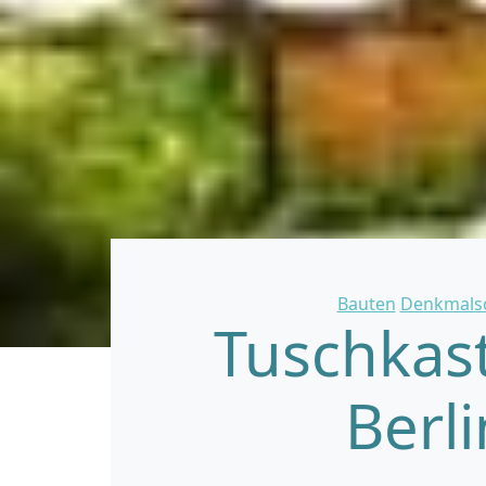
Bauten
Denkmals
Tuschkas
Berl