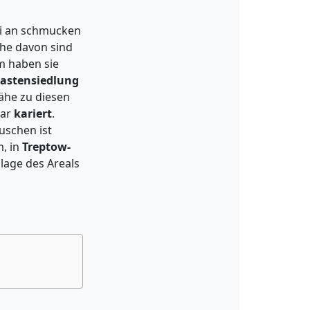
ei an schmucken
che davon sind
m haben sie
astensiedlung
ähe zu diesen
gar
kariert
.
uschen ist
m, in
Treptow-
lage des Areals