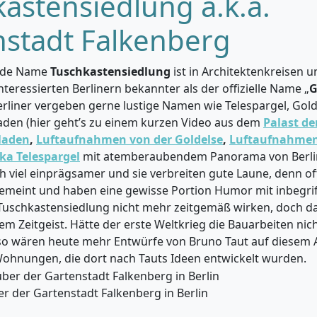
astensiedlung a.k.a.
nstadt Falkenberg
nde Name
Tuschkastensiedlung
ist in Architektenkreisen u
nteressierten Berlinern bekannter als der offizielle Name „
G
Berliner vergeben gerne lustige Namen wie Telespargel, Gol
aden (hier geht’s zu einem kurzen Video aus dem
Palast de
laden
,
Luftaufnahmen von der Goldelse
,
Luftaufnahme
ka Telespargel
mit atemberaubendem Panorama von Berlin)
 viel einprägsamer und sie verbreiten gute Laune, denn oft
gemeint und haben eine gewisse Portion Humor mit inbegrif
Tuschkastensiedlung nicht mehr zeitgemäß wirken, doch d
em Zeitgeist. Hätte der erste Weltkrieg die Bauarbeiten nic
so wären heute mehr Entwürfe von Bruno Taut auf diesem A
Wohnungen, die dort nach Tauts Ideen entwickelt wurden.
r der Gartenstadt Falkenberg in Berlin