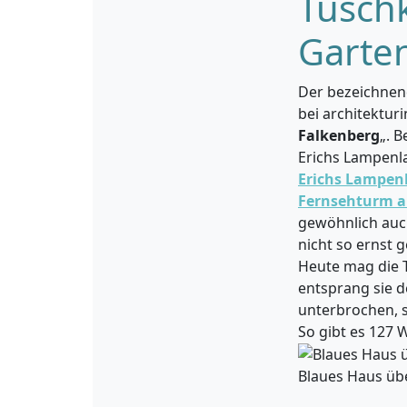
Tuschk
Garte
Der bezeichne
bei architekturi
Falkenberg
„. 
Erichs Lampenl
Erichs Lampen
Fernsehturm a
gewöhnlich auch
nicht so ernst 
Heute mag die 
entsprang sie d
unterbrochen, 
So gibt es 127 
Blaues Haus übe