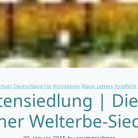
Categories
chutz
Deutschland
Für Architekten
Magic Letters
Streiflicht
tensiedlung | Die
iner Welterbe-Sie