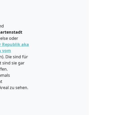
nd
artenstadt
delse oder
r Republik aka
n vom
. Die sind für
 sind sie gar
fen.
amals
ht
real zu sehen.