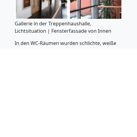
Gallerie in der Treppenhaushalle,
Lichtsituation | Fensterfassade von Innen
In den WC-Räumen wurden schlichte, weiße
15*15cm Wandfliesen auf Dünnbettmörtel
angebracht, die leicht zu säubern sind und die
innenliegenden kleinen Räumlichkeiten nicht
verdunkeln.
Die innenliegenden Fensterbänke sind aus
Betonwerksteinen gefertigt. Sichtbarer Beton
findet sich auch an den Untersichten der
Gallierien in der Treppenhaushalle. Die
Abdrücke der Schalung wurden sichtbar
gelassen und der Beton weiß gestrichen. Die
Schalungsstruktur ist aber nur im Bereich der
Treppenhaushalle zu finden, in den Fluren und