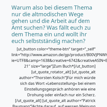
Warum also bei diesem Thema
nur die altmodischen Wege
gehen und die Arbeit auf dem
Amt suchen? Was fällt euch zu
dem Thema ein und wollt ihr
euch selbstständig machen?
[ut_button color=“theme-btn“ target=“_self“
link=“http://www.amazon.de/gp/product/B00VJPNWHS/
ie=UTF8&camp=1638&creative=6742&creativeASIN=
21″ size=“large“]Zum Buch*[/ut_button]
[ut_quote_rotator_alt] [ut_quote_alt
author=“Thorsten Kolsch“]Für mich würde
sich das Wort »Lebensstellung« bei einem
Einstellungsgespräch anhören wie eine
Drohung oder einfach nur ein Scherz.
[/ut_quote_alt] [ut_quote_alt author=“Patrick
Baumann“]Achte darauf, auf wessen Meinung