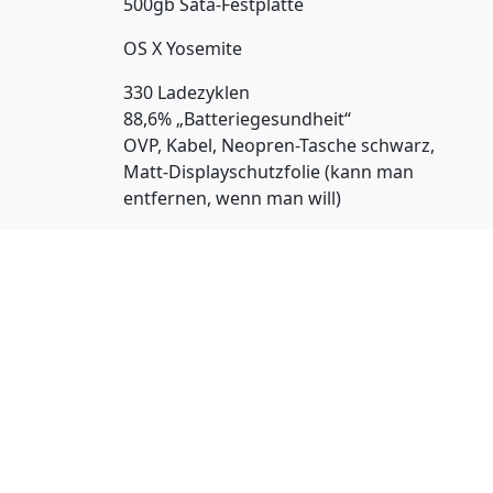
500gb Sata-Festplatte
OS X Yosemite
330 Ladezyklen
88,6% „Batteriegesundheit“
OVP, Kabel, Neopren-Tasche schwarz,
Matt-Displayschutzfolie (kann man
entfernen, wenn man will)
Also eigentlich wollte ich dafür mal
1400€ VHB haben.
PS: Funktioniert die Page inzwischen
richtig? Update von sämtlichen
Plugins und vom Theme sollten
endlich geholfen haben ^^
Antworten
arne
sagt: