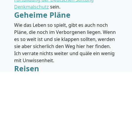
Denkmalschutz
sein.
Geheime Pläne
Wie das Leben so spielt, gibt es auch noch
Pläne, die noch im Verborgenen liegen. Wenn
es so weit ist und sie klappen sollten, werden
sie aber sicherlich den Weg hier her finden.
Ich verrate nichts weiter und quäle ein wenig
mit Unwissenheit.
Reisen
Viele Reisen wird es nicht mehr geben, außer
einige in Deutschland. Im kühlen Februar
werde ich für ein paar Tage nach
Riga
aufbrechen. Hast du da
Tipps
, was ich
unbedingt gesehen haben muss? Dann her
damit. Per Mail oder in die Kommentare!
Auf die Blende, fertig los!