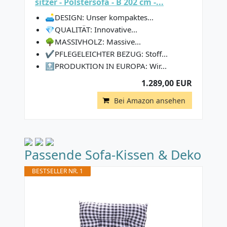
sitzer - Polstersofa - B 202 cm -...
🛋DESIGN: Unser kompaktes...
💎QUALITÄT: Innovative...
🌳MASSIVHOLZ: Massive...
✔PFLEGELEICHTER BEZUG: Stoff...
🔝PRODUKTION IN EUROPA: Wir...
1.289,00 EUR
Bei Amazon ansehen
Passende Sofa-Kissen & Deko
BESTSELLER NR. 1