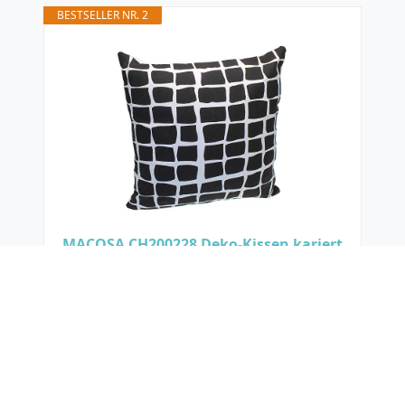
BESTSELLER NR. 2
MACOSA CH200228 Deko-Kissen kariert
schwarz-weiß 40x40 cm inkl. Füllung
Zierkissen 100% Baumwolle...
PREMIUM QUALITÄT : Hochwertig...
DESIGN : Das Muster des Kissen...
PFLEGELEICHT : Das Kissen ist...
ANGENEHM : Das Stoffkissen...
KOMPLETT : Lieferung inklusive...