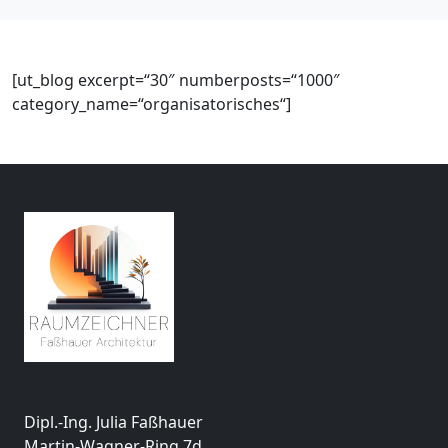
[ut_blog excerpt=“30″ numberposts=“1000″
category_name=“organisatorisches“]
Dipl.-Ing. Julia Faßhauer
Martin-Wagner-Ring 7d