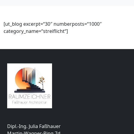
[ut_blog excerpt=“30″ numberposts=“1000″
category_name=“streiflicht“]
Dipl.-Ing. Julia Faßhauer
Martin-Wagner-Ring 7d